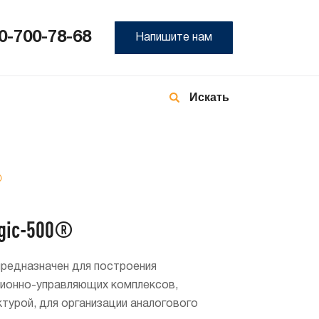
0-700-78-68
Напишите нам
8-
800
700
78-
68
®
gic-500®
редназначен для построения
ионно-управляющих комплексов,
турой, для организации аналогового