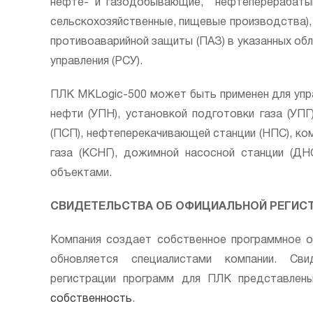
нефте- и газодобывающие, нефтеперерабаты
сельскохозяйственные, пищевые производства),
противоаварийной защиты (ПАЗ) в указанных об
управления (РСУ).
ПЛК MKLogic-500 может быть применен для упр
нефти (УПН), установкой подготовки газа (УПГ
(ПСП), нефтеперекачивающей станции (НПС), ко
газа (КСНГ), дожимной насосной станции (ДНС
объектами.
СВИДЕТЕЛЬСТВА ОБ ОФИЦИАЛЬНОЙ РЕГИС
Компания создает собственное программное об
обновляется специалистами компании. Св
регистрации программ для ПЛК представле
собственность
.