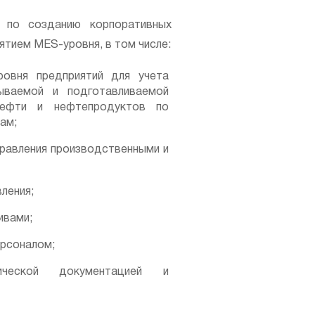
 по созданию корпоративных
ятием MES-уровня, в том числе:
ровня предприятий для учета
ываемой и подготавливаемой
нефти и нефтепродуктов по
ам;
правления производственными и
ления;
ивами;
ерсоналом;
нической документацией и