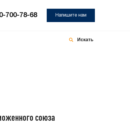
0-700-78-68
Напишите нам
8-
800
700
78-
68
аможенного союза