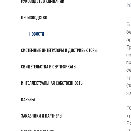
РУКОВОДСТВО КОМПАНИИ
2
ПРОИЗВОДСТВО
В
б
НОВОСТИ
а
Т
СИСТЕМНЫЕ ИНТЕГРАТОРЫ И ДИСТРИБЬЮТОРЫ
п
п
СВИДЕТЕЛЬСТВА И СЕРТИФИКАТЫ
с
Т
ИНТЕЛЛЕКТУАЛЬНАЯ СОБСТВЕННОСТЬ
(
я
КАРЬЕРА
Г
ЗАКАЗЧИКИ И ПАРТНЕРЫ
т
Р