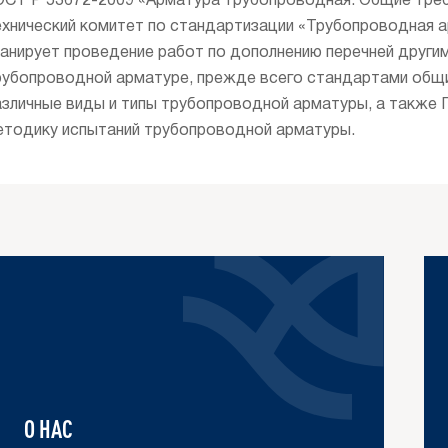
ОСТ Р 53672-2009 «Арматура трубопроводная. Общие треб
ехнический комитет по стандартизации «Трубопроводная ар
ланирует проведение работ по дополнению перечней други
рубопроводной арматуре, прежде всего стандартами общих
азличные виды и типы трубопроводной арматуры, а также
етодику испытаний трубопроводной арматуры.
О НАС