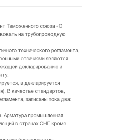
мент Таможенного союза «О
твовать на трубопроводную
гичного технического регламента,
венными отличиями являются
лежащей декларированию и
нту.
ируется, а декларируется
я). В качестве стандартов,
гламента, записаны пока два:
а. Арматура промышленная
ующий в странах СНГ, кроме