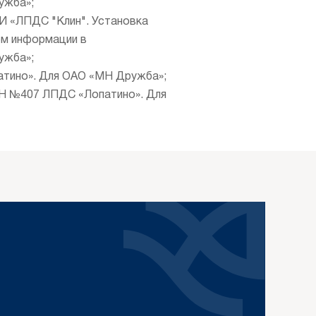
ужба»;
И «ЛПДС "Клин". Установка
ом информации в
ужба»;
тино». Для ОАО «МН Дружба»;
Н №407 ЛПДС «Лопатино». Для