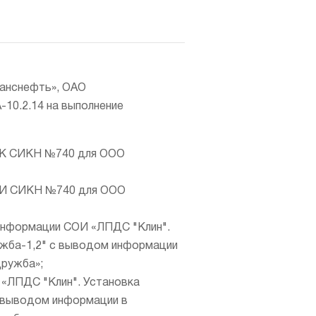
ранснефть», ОАО
10.2.14 на выполнение
БИК СИКН №740 для ООО
СОИ СИКН №740 для ООО
 информации СОИ «ЛПДС "Клин".
ужба-1,2" с выводом информации
Дружба»;
 «ЛПДС "Клин". Установка
с выводом информации в