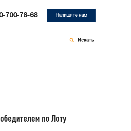
0-700-78-68
Напишите нам
8-
800
700
78-
68
обедителем по Лоту