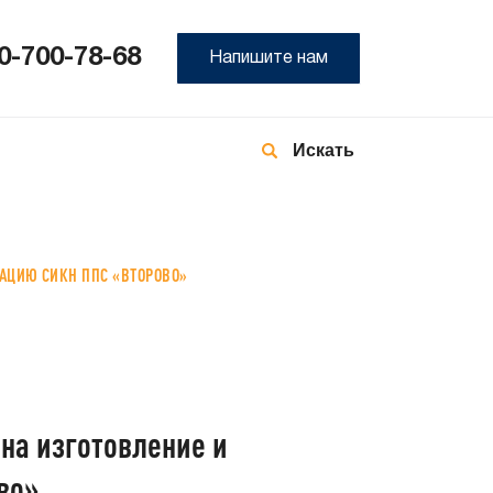
0-700-78-68
Напишите нам
8-
800
700
78-
68
ТАЦИЮ СИКН ППС «ВТОРОВО»
на изготовление и
во»