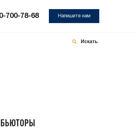
0-700-78-68
Напишите нам
8-
800
700
78-
68
ИБЬЮТОРЫ