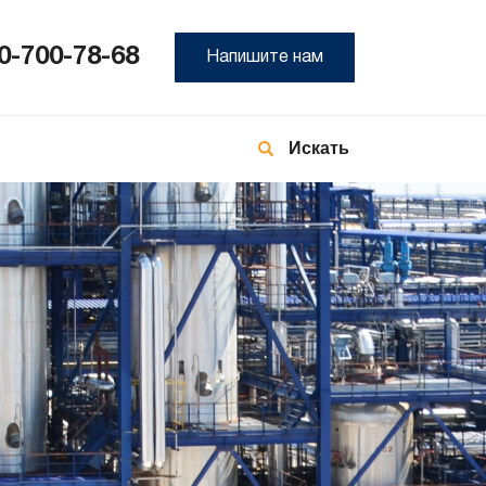
0-700-78-68
Напишите нам
8-
800
700
78-
68