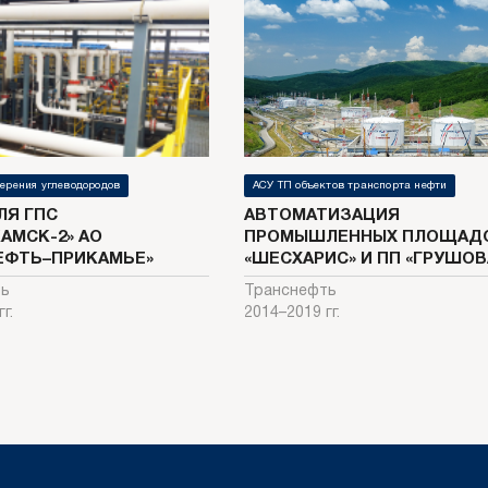
ерения углеводородов
АСУ ТП объектов транспорта нефти
ЛЯ ГПС
АВТОМАТИЗАЦИЯ
АМСК-2» АО
ПРОМЫШЛЕННЫХ ПЛОЩАДО
ЕФТЬ–ПРИКАМЬЕ»
«ШЕСХАРИС» И ПП «ГРУШОВ
ть
Транснефть
г.
2014–2019 гг.