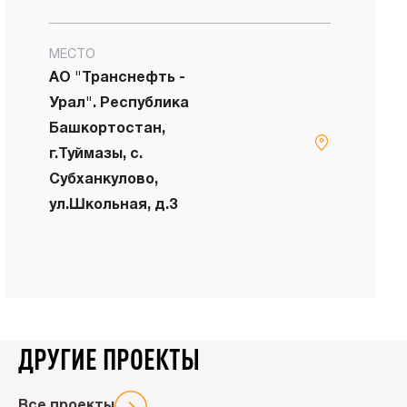
МЕСТО
АО "Транснефть -
Урал". Республика
Башкортостан,
г.Туймазы, с.
Субханкулово,
ул.Школьная, д.3
Напи
н
ДРУГИЕ ПРОЕКТЫ
Все проекты