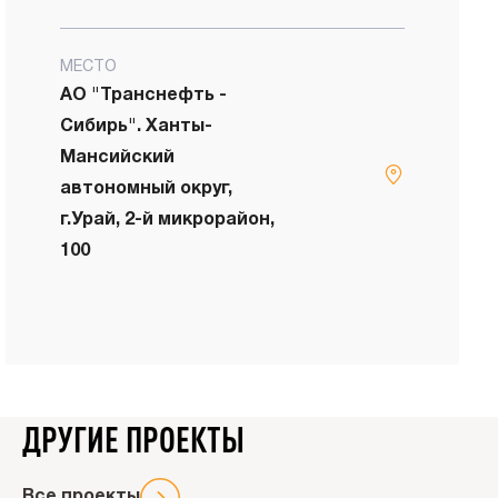
МЕСТО
АО "Транснефть -
Сибирь". Ханты-
Мансийский
автономный округ,
г.Урай, 2-й микрорайон,
100
Напи
н
ДРУГИЕ ПРОЕКТЫ
Все проекты