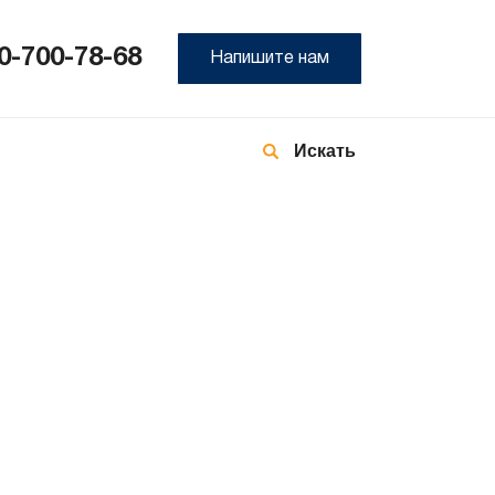
0-700-78-68
Напишите нам
8-
800
700
78-
68