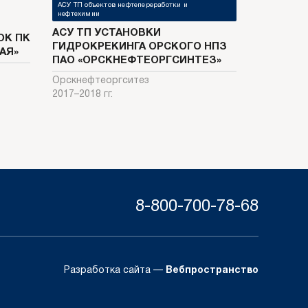
АСУ ТП объектов нефтепереработки и
нефтехимии
АСУ ТП УСТАНОВКИ
К ПК
ГИДРОКРЕКИНГА ОРСКОГО НПЗ
АЯ»
ПАО «ОРСКНЕФТЕОРГСИНТЕЗ»
Орскнефтеоргситез
2017–2018 гг.
8-800-700-78-68
Разработка сайта —
Вебпространство