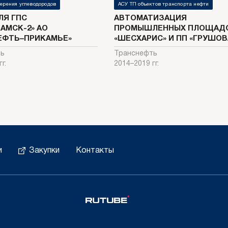
ерения углеводородов
АСУ ТП объектов транспорта нефти
ЛЯ ГПС
АВТОМАТИЗАЦИЯ
АМСК-2» АО
ПРОМЫШЛЕННЫХ ПЛОЩАДО
ЕФТЬ–ПРИКАМЬЕ»
«ШЕСХАРИС» И ПП «ГРУШОВ
ть
Транснефть
г.
2014–2019 гг.
и
Закупки
Контакты