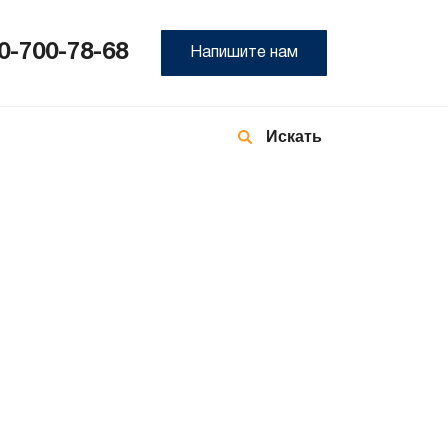
0-700-78-68
Напишите нам
8-
800
700
78-
68