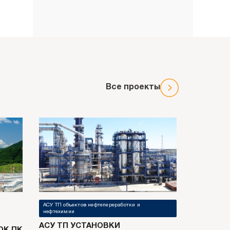
Все проекты
АСУ ТП объектов нефтепереработки и
нефтехимии
АСУ ТП УСТАНОВКИ
К ПК