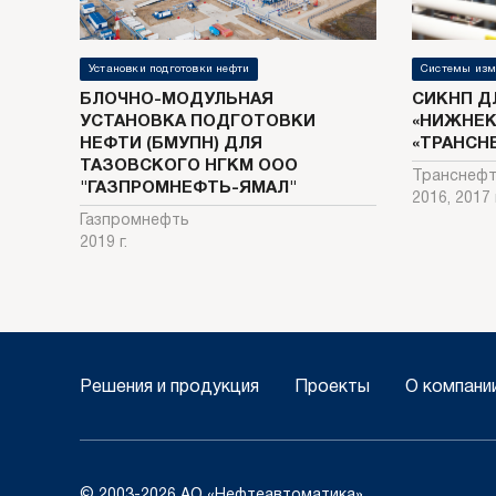
Установки подготовки нефти
Системы изм
БЛОЧНО-МОДУЛЬНАЯ
СИКНП Д
УСТАНОВКА ПОДГОТОВКИ
«НИЖНЕК
НЕФТИ (БМУПН) ДЛЯ
«ТРАНСН
ТАЗОВСКОГО НГКМ ООО
Транснеф
"ГАЗПРОМНЕФТЬ-ЯМАЛ"
2016, 2017 г
Газпромнефть
2019 г.
Решения и продукция
Проекты
О компани
© 2003-2026 АО «Нефтеавтоматика»