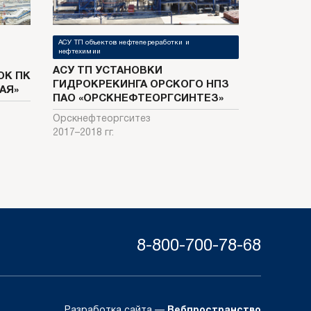
АСУ ТП объектов нефтепереработки и
нефтехимии
АСУ ТП УСТАНОВКИ
К ПК
ГИДРОКРЕКИНГА ОРСКОГО НПЗ
АЯ»
ПАО «ОРСКНЕФТЕОРГСИНТЕЗ»
Орскнефтеоргситез
2017–2018 гг.
8-800-700-78-68
Разработка сайта —
Вебпространство