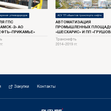
ерения углеводородов
АСУ ТП объектов транспорта нефти
ЛЯ ГПС
АВТОМАТИЗАЦИЯ
АМСК-2» АО
ПРОМЫШЛЕННЫХ ПЛОЩАДО
ЕФТЬ–ПРИКАМЬЕ»
«ШЕСХАРИС» И ПП «ГРУШОВ
ть
Транснефть
г.
2014–2019 гг.
и
Закупки
Контакты